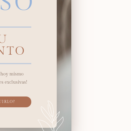
SO
TU
NTO
o hoy mismo
s exclusivas!
UIRLO?