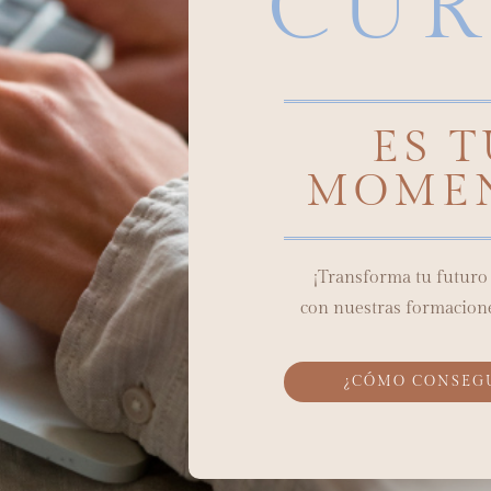
CUR
ES 
MOME
¡Transforma tu futur
con nuestras formacione
¿CÓMO CONSEG